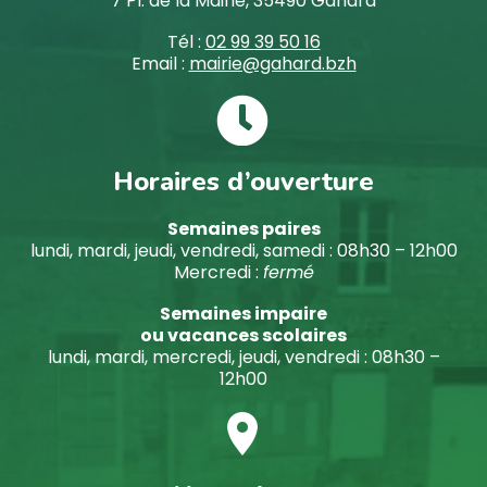
7 Pl. de la Mairie, 35490 Gahard
Tél :
02 99 39 50 16
Email :
mairie@gahard.bzh


Horaires d’ouverture
Semaines paires
lundi, mardi, jeudi, vendredi, samedi : 08h30 – 12h00
Mercredi :
fermé
Semaines impaire
ou vacances scolaires
lundi, mardi, mercredi, jeudi, vendredi : 08h30 –
12h00

