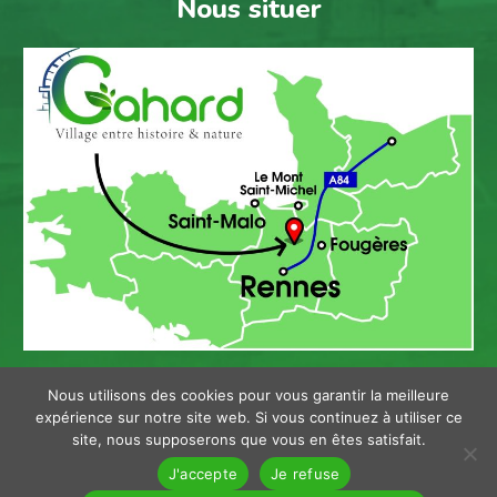
Nous situer
Nous utilisons des cookies pour vous garantir la meilleure
Plan de site
Mentions légales
expérience sur notre site web. Si vous continuez à utiliser ce
site, nous supposerons que vous en êtes satisfait.
Politique de confidentialité / gérer les cookies
J'accepte
Je refuse
Réalisé par
Litecom