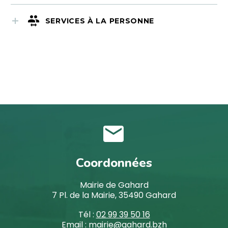
SERVICES À LA PERSONNE


Coordonnées
Mairie de Gahard
7 Pl. de la Mairie, 35490 Gahard
Tél :
02 99 39 50 16
Email :
mairie@gahard.bzh